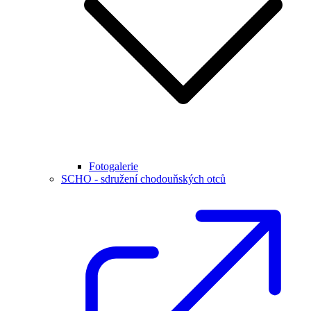
Fotogalerie
SCHO - sdružení chodouňských otců